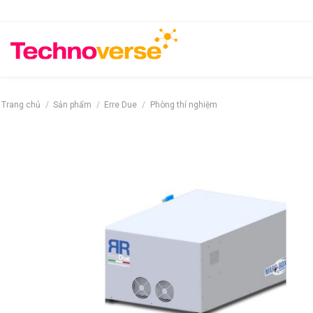
Bỏ
qua
nội
dung
Trang chủ
/
Sản phẩm
/
Erre Due
/
Phòng thí nghiệm