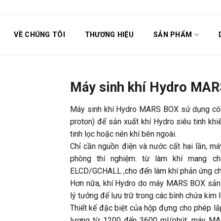
VỀ CHÚNG TÔI
THƯƠNG HIỆU
SẢN PHẨM
Máy sinh khí Hydro MA
Máy sinh khí Hydro MARS BOX sử dụng cô
proton) để sản xuất khí Hydro siêu tinh k
tinh lọc hoặc nén khí bên ngoài.
Chỉ cần nguồn điện và nước cất hai lần, 
phòng thí nghiệm: từ làm khí mang c
ELCD/GCHALL ,cho đến làm khí phản ứng 
Hơn nữa, khí Hydro do máy MARS BOX sản xu
lý tưởng để lưu trữ trong các bình chứa kim l
Thiết kế đặc biệt của hộp đựng cho phép lắp
lượng từ 1200 đến 3600 ml/phút, máy MA