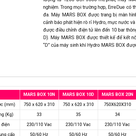
nghiệm. Trong mọi trường hợp, ErreDue có th
đa. Máy MARS BOX được trang bị màn hình 
cảnh báo phát hiện rò rỉ Hydro, mực nước và
được điều chỉnh điện tử lên đến 10 bar thô
D). Máy MARS BOX được thiết kế để kết nố
“D” của máy sinh khí Hydro MARS BOX được tr
MARS BOX 10N
MARS BOX 10D
MARS BOX 20N
ớc (mm)
750 x 620 x 310
750 x 620 x 310
750X620X310
ng (Kg)
33
35
34
 điện
230/110 Vac
230/110 Vac
230/110 Vac
ung cấp
50/60 Hz
50/60 Hz
50/60 Hz