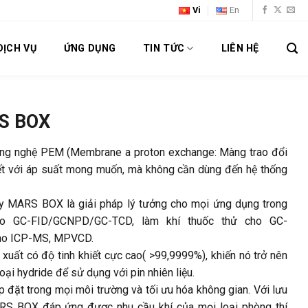
Vi
En
DỊCH VỤ
ỨNG DỤNG
TIN TỨC
LIÊN HỆ
RS BOX
ng nghệ PEM (Membrane a proton exchange: Màng trao đổi
hiết với áp suất mong muốn, mà không cần dùng đến hệ thống
máy MARS BOX là giải pháp lý tưởng cho mọi ứng dụng trong
ho GC-FID/GCNPD/GC-TCD, làm khí thuốc thử cho GC-
cho ICP-MS, MPVCD.
ất có độ tinh khiết cực cao( >99,9999%), khiến nó trở nên
oại hydride để sử dụng với pin nhiên liệu.
 đặt trong mọi môi trường và tối ưu hóa không gian. Với lưu
RS BOX đáp ứng được nhu cầu khí của mọi loại phòng thí