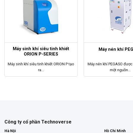
Máy sinh khí siêu tinh khiết
Máy nén khí PE
ORION P-SERIES
Máy sinh khí siêu tinh khiết ORION P tạo
Máy nén khí PEGASO được t
ra...
một nguồn...
Công ty cổ phần Technoverse
Hà Nội
Hồ Chí Minh