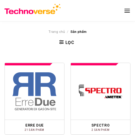
Bỏ
qua
nội
dung
Trang chủ
/
Sản phẩm
LỌC
ERRE DUE
SPECTRO
21 SẢN PHẨM
2 SẢN PHẨM