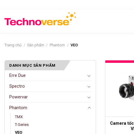
Bỏ
qua
nội
dung
Trang chủ
/
Sản phẩm
/
Phantom
/
VEO
DANH MỤC SẢN PHẨM
Erre Due
Spectro
Powervar
Phantom
TMX
Camera tốc
T-Series
V
VEO