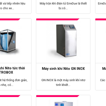
t và tiếp nhiên liệu
Máy trộn khí điện tử ErreDue là thiết
ErreDu
o cho xe...
bị có...
hí Nito tức thời
Máy sinh khí Nito GN INOX
Má
TROBOX
ột hệ thống đơn giản,
GN INOX là một máy sinh khí nitơ
Các 
 nhẹ, có...
tinh khiết...