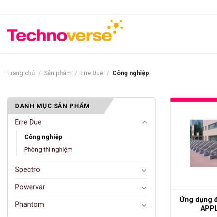
Bỏ
qua
nội
dung
Trang chủ
/
Sản phẩm
/
Erre Due
/
Công nghiệp
DANH MỤC SẢN PHẨM
Erre Due
Công nghiệp
Phòng thí nghiệm
Spectro
Powervar
Ứng dụng đ
Phantom
APP