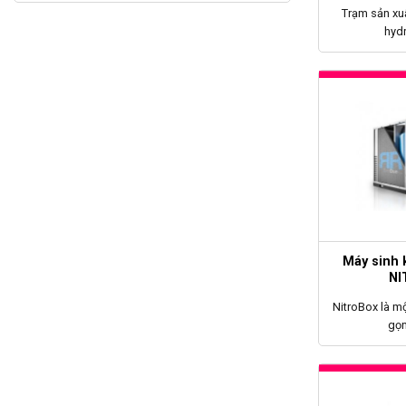
Trạm sản xuấ
hydr
Máy sinh k
NI
NitroBox là m
gọn