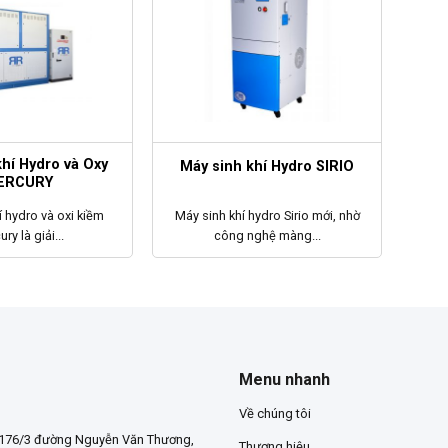
hí Hydro và Oxy
Máy sinh khí Hydro SIRIO
ERCURY
í hydro và oxi kiềm
Máy sinh khí hydro Sirio mới, nhờ
ry là giải...
công nghệ màng...
Menu nhanh
Về chúng tôi
-176/3 đường Nguyễn Văn Thương,
Thương hiệu