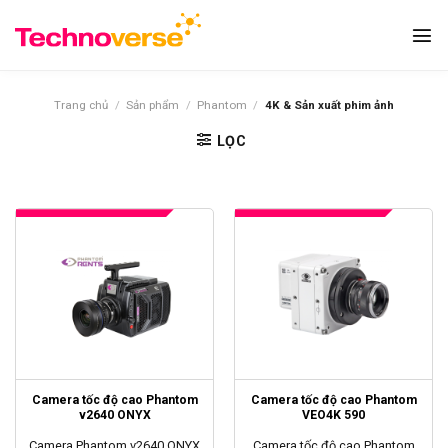
Bỏ
qua
nội
dung
Trang chủ
/
Sản phẩm
/
Phantom
/
4K & Sản xuất phim ảnh
LỌC
Camera tốc độ cao Phantom
Camera tốc độ cao Phantom
v2640 ONYX
VEO4K 590
Camera Phantom v2640 ONYX
Camera tốc độ cao Phantom