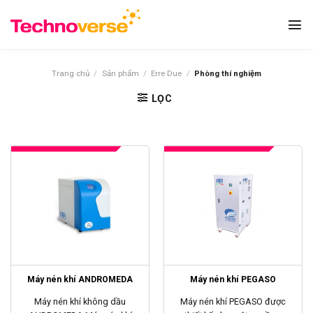
Bỏ
qua
nội
dung
Trang chủ
/
Sản phẩm
/
Erre Due
/
Phòng thí nghiệm
LỌC
Máy nén khí ANDROMEDA
Máy nén khí PEGASO
Máy nén khí không dầu
Máy nén khí PEGASO được