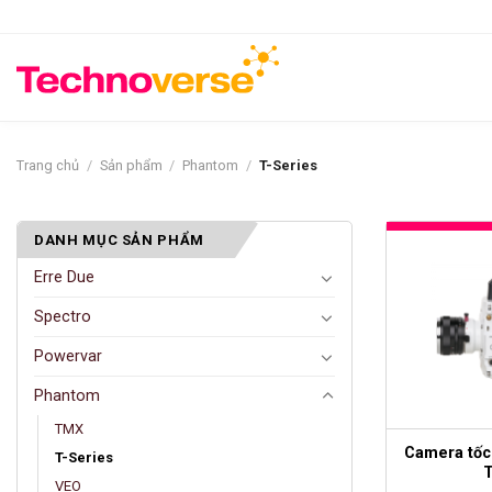
Bỏ
qua
nội
dung
Trang chủ
/
Sản phẩm
/
Phantom
/
T-Series
DANH MỤC SẢN PHẨM
Erre Due
Spectro
Powervar
Phantom
TMX
Camera tốc
T-Series
VEO