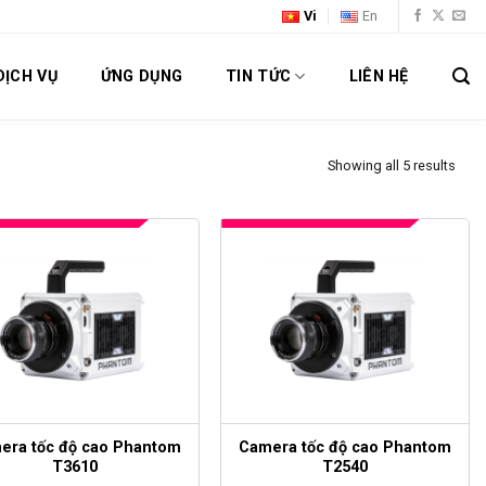
Vi
En
DỊCH VỤ
ỨNG DỤNG
TIN TỨC
LIÊN HỆ
Showing all 5 results
era tốc độ cao Phantom
Camera tốc độ cao Phantom
T3610
T2540