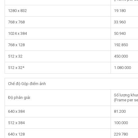
1280 x 832
19.180
768 x 768
33.960
1024 x 384
50.940
768 x 128
192.850
512 x 32
450.000
512 x 32*
1.080.000
Chế độ Gộp điểm ảnh
Số lượng khun
Độ phân giải
(Frame per s
640 x 384
81.200
512 x 384
100.000
640 x 128
229.780