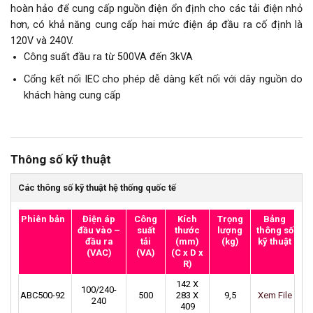
hoàn hảo để cung cấp nguồn điện ổn định cho các tải điện nhỏ
hơn, có khả năng cung cấp hai mức điện áp đầu ra cố định là
120V và 240V.
Công suất đầu ra từ 500VA đến 3kVA
Cổng kết nối IEC cho phép dễ dàng kết nối với dây nguồn do
khách hàng cung cấp
Thông số kỹ thuật
Các thông số kỹ thuật hệ thống quốc tế
Phiên bản
Điện áp
Công
Kích
Trọng
Bảng
đầu vào –
suất
thước
lượng
thông số
đầu ra
tải
(mm)
(kg)
kỹ thuật
(VAC)
(VA)
(C x D x
R)
142 X
100/240-
ABC500-92
500
283 X
9,5
Xem File
240
409